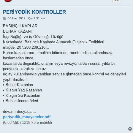
PERİYODİK KONTROLLER
M
06 Haz 2012 , Çrş 1:31 am
e
s
BASINÇLI KAPLAR
a
BUHAR KAZANI
j
İşçi Sağlığı ve iş Güvenliği Tüzüğü
Kazanlarda, Basınçlı Kaplarda Alınacak Güvenlik Tedbirleri
madde: 207,208,209,210…
Buhar kazanlarının; imalinin bitiminde, monte edilip kullanılmaya
baslamadan önce,
kazanlarda değisiklik, onarım veya revizyonlardan sonra, yılda bir
periyodik olarak ve en az
üç ay kullanılmayıp yeniden servise girmeden önce kontrol ve deneyleri
yaptırılmalıdır.
• Buhar Kazanları
• Kızgın Yağ Kazanları
• Kızgın Su Kazanları
• Buhar Jeneratörleri
devamı dosyada....
periyodik_muayeneler.pdf
(6.63 MiB) 1219 kere indirildi