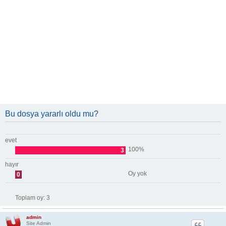
Bu dosya yararlı oldu mu?
evet
100%
3
hayır
Oy yok
0
Toplam oy:
3
admin
Site Admin