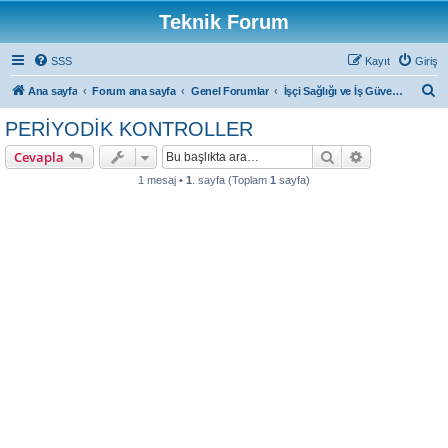
Teknik Forum
SSS
Kayıt
Giriş
A
Ana sayfa
Forum ana sayfa
Genel Forumlar
İşçi Sağlığı ve İş Güvenliği
r
PERİYODİK KONTROLLER
a
Ara
Gelişmiş ara
Cevapla
1 mesaj •
1
. sayfa (Toplam
1
sayfa)