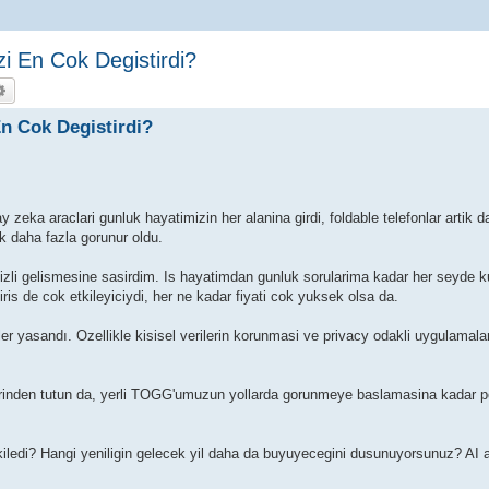
zi En Cok Degistirdi?
a
Gelişmiş arama
En Cok Degistirdi?
y zeka araclari gunluk hayatimizin her alanina girdi, foldable telefonlar artik d
ek daha fazla gorunur oldu.
izli gelismesine sasirdim. Is hayatimdan gunluk sorularima kadar her seyde 
ris de cok etkileyiciydi, her ne kadar fiyati cok yuksek olsa da.
er yasandı. Ozellikle kisisel verilerin korunmasi ve privacy odakli uygulamal
emlerinden tutun da, yerli TOGG'umuzun yollarda gorunmeye baslamasina kadar p
kiledi? Hangi yeniligin gelecek yil daha da buyuyecegini dusunuyorsunuz? AI ar