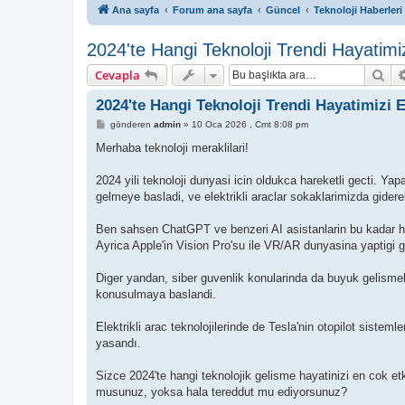
Ana sayfa
Forum ana sayfa
Güncel
Teknoloji Haberleri
2024'te Hangi Teknoloji Trendi Hayatimi
Ar
Cevapla
2024'te Hangi Teknoloji Trendi Hayatimizi 
M
gönderen
admin
»
10 Oca 2026 , Cmt 8:08 pm
e
s
Merhaba teknoloji meraklilari!
a
j
2024 yili teknoloji dunyasi icin oldukca hareketli gecti. Yapa
gelmeye basladi, ve elektrikli araclar sokaklarimizda gider
Ben sahsen ChatGPT ve benzeri AI asistanlarin bu kadar h
Ayrica Apple'in Vision Pro'su ile VR/AR dunyasina yaptigi gi
Diger yandan, siber guvenlik konularinda da buyuk gelismel
konusulmaya baslandi.
Elektrikli arac teknolojilerinde de Tesla'nin otopilot sist
yasandı.
Sizce 2024'te hangi teknolojik gelisme hayatinizi en cok et
musunuz, yoksa hala tereddut mu ediyorsunuz?