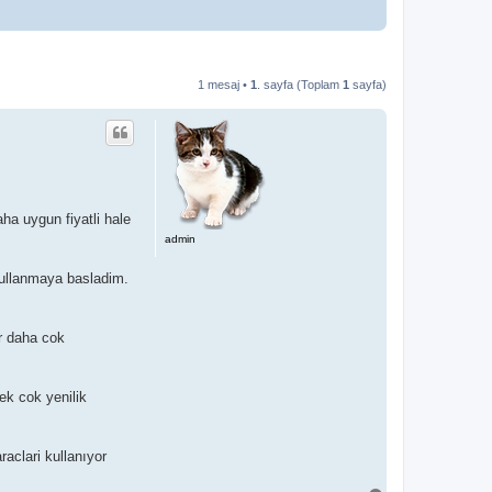
1 mesaj •
1
. sayfa (Toplam
1
sayfa)
aha uygun fiyatli hale
admin
kullanmaya basladim.
ar daha cok
ek cok yenilik
aclari kullanıyor