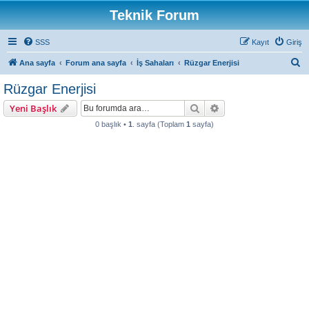
Teknik Forum
SSS
Kayıt
Giriş
A
Ana sayfa
Forum ana sayfa
İş Sahaları
Rüzgar Enerjisi
r
Rüzgar Enerjisi
a
Ara
Gelişmiş arama
Yeni Başlık
0 başlık •
1
. sayfa (Toplam
1
sayfa)