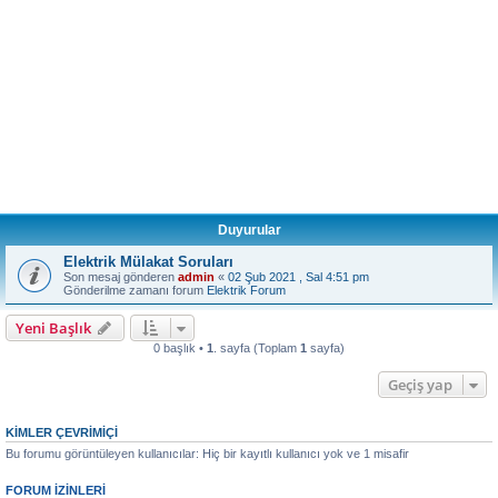
Duyurular
Elektrik Mülakat Soruları
Son mesaj gönderen
admin
«
02 Şub 2021 , Sal 4:51 pm
Gönderilme zamanı forum
Elektrik Forum
Yeni Başlık
0 başlık •
1
. sayfa (Toplam
1
sayfa)
Geçiş yap
KIMLER ÇEVRIMIÇI
Bu forumu görüntüleyen kullanıcılar: Hiç bir kayıtlı kullanıcı yok ve 1 misafir
FORUM IZINLERI