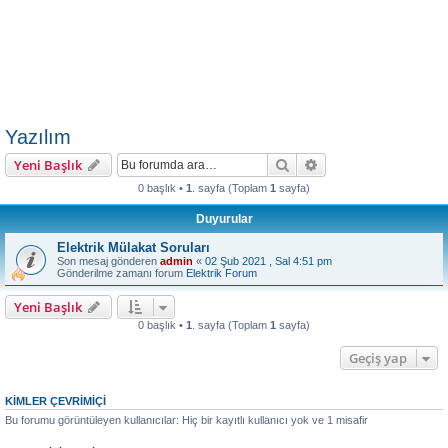
Yazılım
Ara
Gelişmiş arama
Yeni Başlık
0 başlık •
1
. sayfa (Toplam
1
sayfa)
Duyurular
Elektrik Mülakat Soruları
Son mesaj gönderen
admin
«
02 Şub 2021 , Sal 4:51 pm
Gönderilme zamanı forum
Elektrik Forum
Yeni Başlık
0 başlık •
1
. sayfa (Toplam
1
sayfa)
Geçiş yap
KIMLER ÇEVRIMIÇI
Bu forumu görüntüleyen kullanıcılar: Hiç bir kayıtlı kullanıcı yok ve 1 misafir