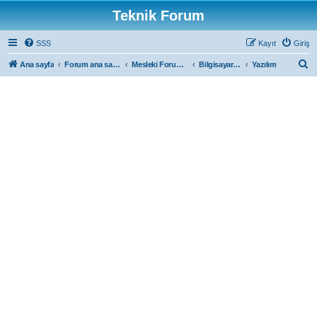
Teknik Forum
SSS
Kayıt
Giriş
A
Ana sayfa
Forum ana sayfa
Mesleki Forumlar
Bilgisayar Forum
Yazılım
r
a