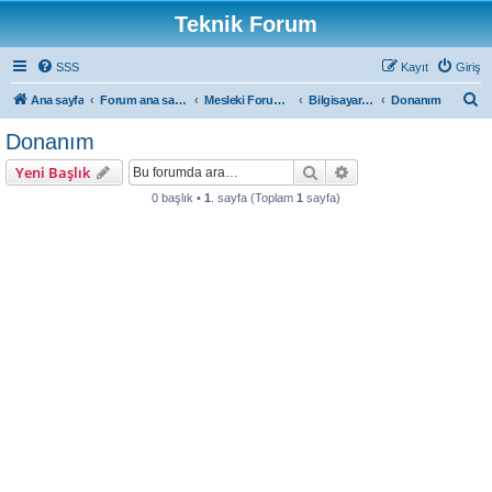
Teknik Forum
SSS
Kayıt
Giriş
A
Ana sayfa
Forum ana sayfa
Mesleki Forumlar
Bilgisayar Forum
Donanım
r
Donanım
a
Ara
Gelişmiş arama
Yeni Başlık
0 başlık •
1
. sayfa (Toplam
1
sayfa)