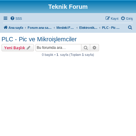
Teknik Forum
SSS
Kayıt
Giriş
A
Ana sayfa
Forum ana sayfa
Mesleki Forumlar
Elektronik Forum
PLC - Pic ve Mikroişlemciler
r
PLC - Pic ve Mikroişlemciler
a
Ara
Gelişmiş arama
Yeni Başlık
0 başlık •
1
. sayfa (Toplam
1
sayfa)