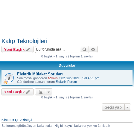
Kalıp Teknolojileri
Ara
Gelişmiş arama
Yeni Başlık
0 başlık •
1
. sayfa (Toplam
1
sayfa)
Duyurular
Elektrik Mülakat Soruları
Son mesaj gönderen
admin
«
02 Şub 2021 , Sal 4:51 pm
Gönderilme zamanı forum
Elektrik Forum
Yeni Başlık
0 başlık •
1
. sayfa (Toplam
1
sayfa)
Geçiş yap
KIMLER ÇEVRIMIÇI
Bu forumu görüntüleyen kullanıcılar: Hiç bir kayıtlı kullanıcı yok ve 1 misafir