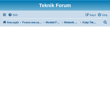
Teknik Forum
SSS
Kayıt
Giriş
A
Ana sayfa
Forum ana sayfa
Mesleki Forumlar
Mekanik Forum
Kalıp Teknolojileri
r
a