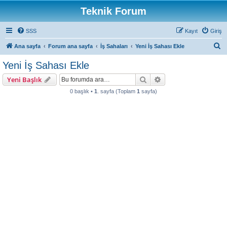
Teknik Forum
SSS
Kayıt
Giriş
A
Ana sayfa
Forum ana sayfa
İş Sahaları
Yeni İş Sahası Ekle
r
Yeni İş Sahası Ekle
a
Ara
Gelişmiş arama
Yeni Başlık
0 başlık •
1
. sayfa (Toplam
1
sayfa)