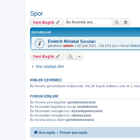
Spor
Ara
Geliş
Yeni Başlık
DUYURULAR
Elektrik Mülakat Soruları
gönderen
admin
»
02 Şub 2021 , Sal 4:51 pm
» forum
Elektr
Yeni Başlık
Ana sayfaya dön
KIMLER ÇEVRIMIÇI
Bu forumu görüntüleyen kullanıcılar: Hiç bir kayıtlı kullanıcı yok ve 1 misa
FORUM IZINLERI
Bu foruma yeni başlıklar
gönderemezsiniz
Bu forumdaki başlıklara cevap
verebilirsiniz
Bu forumdaki mesajlarınızı
düzenleyemezsiniz
Bu forumdaki mesajlarınızı
silemezsiniz
Bu foruma dosya ekleri
gönderemezsiniz
Ana sayfa
Forum ana sayfa