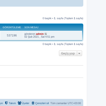
0 başlık •
1
. sayfa (Toplam
1
sayfa)
GÖRÜNTÜLEME
SON MESAJ
gönderen
admin
537196
02 Şub 2021 , Sal 4:51 pm
0 başlık •
1
. sayfa (Toplam
1
sayfa)
Geçiş yap
şın
Takım
Üyeler
Çerezleri sil
Tüm zamanlar
UTC+03:00