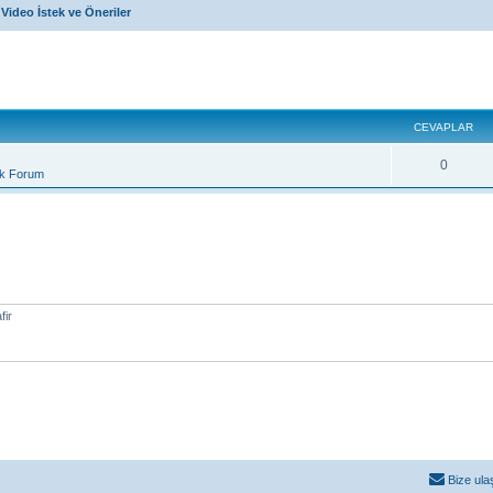
Video İstek ve Öneriler
miş arama
CEVAPLAR
0
ik Forum
fir
Bize ula