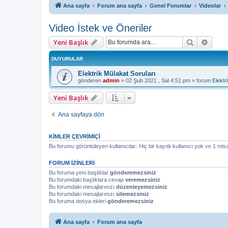
Ana sayfa
Forum ana sayfa
Genel Forumlar
Videolar
Video İstek ve Öneriler
Ara
Geliş
Yeni Başlık
DUYURULAR
Elektrik Mülakat Soruları
gönderen
admin
»
02 Şub 2021 , Sal 4:51 pm
» forum
Elektr
Yeni Başlık
Ana sayfaya dön
KIMLER ÇEVRIMIÇI
Bu forumu görüntüleyen kullanıcılar: Hiç bir kayıtlı kullanıcı yok ve 1 misa
FORUM IZINLERI
Bu foruma yeni başlıklar
gönderemezsiniz
Bu forumdaki başlıklara cevap
veremezsiniz
Bu forumdaki mesajlarınızı
düzenleyemezsiniz
Bu forumdaki mesajlarınızı
silemezsiniz
Bu foruma dosya ekleri
gönderemezsiniz
Ana sayfa
Forum ana sayfa