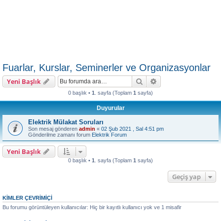
Fuarlar, Kurslar, Seminerler ve Organizasyonlar
Ara
Gelişmiş arama
Yeni Başlık
0 başlık •
1
. sayfa (Toplam
1
sayfa)
Duyurular
Elektrik Mülakat Soruları
Son mesaj gönderen
admin
«
02 Şub 2021 , Sal 4:51 pm
Gönderilme zamanı forum
Elektrik Forum
Yeni Başlık
0 başlık •
1
. sayfa (Toplam
1
sayfa)
Geçiş yap
KIMLER ÇEVRIMIÇI
Bu forumu görüntüleyen kullanıcılar: Hiç bir kayıtlı kullanıcı yok ve 1 misafir