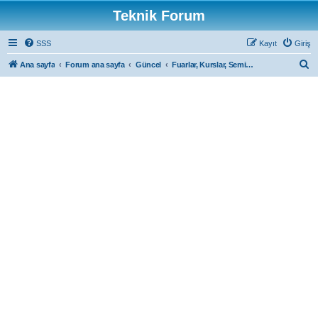
Teknik Forum
SSS
Kayıt
Giriş
A
Ana sayfa
Forum ana sayfa
Güncel
Fuarlar, Kurslar, Seminerler ve Organizasyonlar
r
a