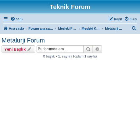
Teknik Forum
SSS
Kayıt
Giriş
A
Ana sayfa
Forum ana sayfa
Mesleki Forumlar
Mesleki Konular
Metalurji Forum
r
Metalurji Forum
a
Ara
Gelişmiş arama
Yeni Başlık
0 başlık •
1
. sayfa (Toplam
1
sayfa)