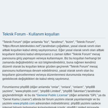
Teknik Forum - Kullanım koşulları
"Teknik Forum" (diğer anlamda "biz", "tarafımız", "bizim", "Teknik Forum",
"https://forum.teknikvideo.net") tarafından çoğaltılan, yasal olarak sınırlı olan
alttaki koşulları kabul etmiş sayılıyorsunuz. Eğer yasal olarak sınırlı olan alttaki
koşulların tümünü kabul etmiyorsanız o zaman lütfen "Teknik Forum" mesaj
panosuna giriş yapmayın ve/veya kullanmayın. Biz bu koşulları herhangi bir
zamanda değiştirebiliriz ve sizi bilgilendirebiliriz, buna rağmen kendiniz
düzenli olarak bu koşulları tekrar gözden geçirerek "Teknik Forum" mesaj
panosunu kullanmaya devam edebilirsiniz, yasal olarak sınırlı olan bu
koşulların güncellenmesi ve/veya düzenlenmesi durumunda meydana
gelebilecek değişiklikleri de kabul etmiş sayılırsınız.
Forumlarımız phpBB (diğer anlamda “onlar”, “onlara”, “onların”, “phpBB
yazılımı”, “www.phpbb.com”, “phpBB Limited”, “phpBB Takımları”) tarafından
güçlendirilmiştir -ki bu da “
General Public License
” (diğer anlamda “GPL” ya da
“Genel Kamu Lisansı”) altında bir forum yazılımı olarak yayınlanmıştır ve bu
yazılımı
www.phpbb.com
adresinden indirebilirsiniz. phpBB yazılımı sadece
internet tabanlı tartışmaları kolaylaştırmak içindir; phpBB Limited müsaade