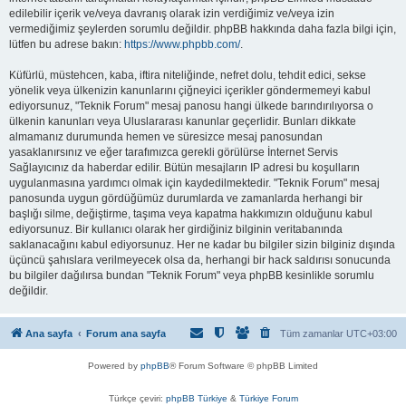
edilebilir içerik ve/veya davranış olarak izin verdiğimiz ve/veya izin
vermediğimiz şeylerden sorumlu değildir. phpBB hakkında daha fazla bilgi için,
lütfen bu adrese bakın:
https://www.phpbb.com/
.
Küfürlü, müstehcen, kaba, iftira niteliğinde, nefret dolu, tehdit edici, sekse
yönelik veya ülkenizin kanunlarını çiğneyici içerikler göndermemeyi kabul
ediyorsunuz, "Teknik Forum" mesaj panosu hangi ülkede barındırılıyorsa o
ülkenin kanunları veya Uluslararası kanunlar geçerlidir. Bunları dikkate
almamanız durumunda hemen ve süresizce mesaj panosundan
yasaklanırsınız ve eğer tarafımızca gerekli görülürse İnternet Servis
Sağlayıcınız da haberdar edilir. Bütün mesajların IP adresi bu koşulların
uygulanmasına yardımcı olmak için kaydedilmektedir. "Teknik Forum" mesaj
panosunda uygun gördüğümüz durumlarda ve zamanlarda herhangi bir
başlığı silme, değiştirme, taşıma veya kapatma hakkımızın olduğunu kabul
ediyorsunuz. Bir kullanıcı olarak her girdiğiniz bilginin veritabanında
saklanacağını kabul ediyorsunuz. Her ne kadar bu bilgiler sizin bilginiz dışında
üçüncü şahıslara verilmeyecek olsa da, herhangi bir hack saldırısı sonucunda
bu bilgiler dağılırsa bundan "Teknik Forum" veya phpBB kesinlikle sorumlu
değildir.
Ana sayfa
Forum ana sayfa
Tüm zamanlar
UTC+03:00
Powered by
phpBB
® Forum Software © phpBB Limited
Türkçe çeviri:
phpBB Türkiye
&
Türkiye Forum