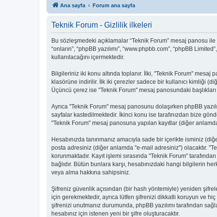
Ana sayfa
Forum ana sayfa
Teknik Forum - Gizlilik ilkeleri
Bu sözleşmedeki açıklamalar “Teknik Forum” mesaj panosu ile bağl
“onların”, “phpBB yazılımı”, “www.phpbb.com”, “phpBB Limited”, “
kullanılacağını içermektedir.
Bilgileriniz iki konu altında toplanır. İlki, "Teknik Forum" mesa
klasörüne indirilir. İlk iki çerezler sadece bir kullanıcı kimliği 
Üçüncü çerez ise "Teknik Forum" mesaj panosundaki başlıkları do
Ayrıca "Teknik Forum" mesaj panosunu dolaşırken phpBB yazılım
sayfalar kastedilmektedir. İkinci konu ise tarafınızdan bize gönder
"Teknik Forum" mesaj panosuna yapılan kayıtlar (diğer anlamda "
Hesabınızda tanınmanız amacıyla sade bir içerikte isminiz (diğer 
posta adresiniz (diğer anlamda "e-mail adresiniz") olacaktır.
korunmaktadır. Kayıt işlemi sırasında "Teknik Forum" tarafından
bağlıdır. Bütün bunlara karşı, hesabınızdaki hangi bilgilerin 
veya alma hakkına sahipsiniz.
Şifreniz güvenlik açısından (bir hash yöntemiyle) yeniden şifrel
için gerekmektedir, ayrıca lütfen şifrenizi dikkatli koruyun ve hiç
şifrenizi unutmanız durumunda, phpBB yazılımı tarafından sağlan
hesabınız için istenen yeni bir şifre oluşturacaktır.