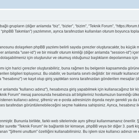
ı grupların (diğer anlamda “biz”, “bizler”, “bizim”, “Teknik Forum”, “https://forum.
phpBB Takımları”) yazılımının, ayrıca tarafınızdan kullanılan oturum boyunca toplanan
j panosunu dolaşırken phpBB yazılımı belirli sayıda çerezler oluşturacaktır, bu küçük 
(diğer anlamda "user-id") ve bir misafir oturum kimliği (diğer anlamda "session-id") içe
laşabilmeniz için oluşturulur ve okumuş olduğunuz başlıkların depolanması için kull
ı için harici çerezler oluşturabiliriz, buna rağmen bu belgenin kapsamında görüne
ilen bilgileri topluyoruz. Bu olabilir, ve bunlarla sınırlı değildir: bir misafir kullan
hesabınız") ve kayıt olup giriş yaptıktan sonra tarafınızdan gönderilen mesajlar (d
anlamda "kullanıcı adınız"), hesabınıza giriş yapabilmek için kullanacağınız bir kişise
 "Teknik Forum" mesaj panosunda hesabınıza ait bilgileriniz hostumuzun barındığı ü
 istenen kullanıcı adınız, şifreniz ve e-posta adresinizin dışında neyin gerekli ya 
herkes tarafından görüntülenebileceğini seçme hakkına sahipsiniz. Ayrıca, hesabınız
enmiştir. Bununla birlikte, farklı web sitelerinde aynı şifreyi kullanmamanız önerili
 bir surette "Teknik Forum" ile bağlantılı bir kimseye, phpBB veya bir diğer 3. parti ki
an "Şifremi unuttum" özelliğini kullanabilirsiniz. Bu işlem size kullanıcı adınızı v