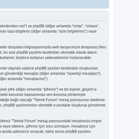
teknikvideo.net”) ve phpBB (diğer anlamda "onlar”, “onlara”,
 bazı bilgilerin (diğer anlamda “sizin bilgileriniz”) nasıl
metin dosyaları bilgisayarınızda web tarayıcınızın temporary files
rir, bu size phpBB yazılımı tarafından otomatik olarak atanır.
anılır, böylece kullanıcı yetenekleriniz hızlanacaktır.
nler dışında sadece phpBB yazılımı tarafından oluşturulan
ıcının gönderdiği mesajlar (diğer anlamda "ziyaretçi mesajları"),
iğer anlamda "mesajlarınız").
l şifre (diğer anlamda "şifreniz") ve bir kişisel, geçerli e-
lkedeki kanunlar kapsamında veri-koruma yöntemiyle
da isteğe bağlı olacağı “Teknik Forum” mesaj panosunun takdirine
 ile, phpBB yazılımından otomatik e-postalar oluşturup gönderme
r. Şifreniz "Teknik Forum" mesaj panosundaki hesabınıza erişim
şi veya sitelere, şifreniz için soru sormayın. Hesabınız için
e e-posta adresinizi soracak, daha sonra phpBB yazılımı