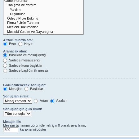
Altforumlarda ara:
Evet
Hayır
Aranacak alan:
Başlıklar ve mesaj içeriği
Sadece mesaj içeriği
Sadece konu başlıkları
Sadece başlığın ilk mesajı
Görüntülenecek sonuçlar:
Mesajlar
Başlıklar
Sonuçları sırala:
Artan
Azalan
Sonuçlar için gün limiti:
Mesajın ilk:
Mesajın tamamını görüntülemek için 0 olarak ayarlayın.
karakterini göster