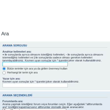
Ara
ARAMA SORGUSU
Anahtar kelimeleri ara:
+
ile sonuçlarda ayrıca olmasını istediğiniz kelimeleri,
-
ile sonuçlarda ayrıca olmasını
istemediğiniz kelimeleri ve
|
ile sonuçlarda sadece olması gereken kelimeleri
tanımlayabilirsiniz. Kısmen uyan sonuçlar için * işaretini joker olarak kullanabilirsiniz.
Bütün terimler için ara ya da girilen önermeyi kullan
Herhangi bir terim için ara
Yazar için ara:
Kısmen uyan sonuçlar için * işaretini joker olarak kullanabilirsiniz.
ARAMA SEÇENEKLERI
Forumlarda ara:
Arama yapmak istediğiniz forum veya forumları seçin. Eğer aşağıdaki “altforumlarda
ara“ özelliğini kapatmazsanız altforumlar otomatik olarak aranacaktır.