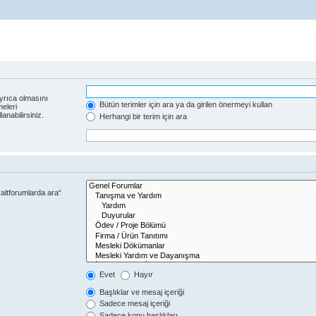
yrıca olmasını
Bütün terimler için ara ya da girilen önermeyi kullan
eleri
anabilirsiniz.
Herhangi bir terim için ara
altforumlarda ara“
Evet
Hayır
Başlıklar ve mesaj içeriği
Sadece mesaj içeriği
Sadece konu başlıkları