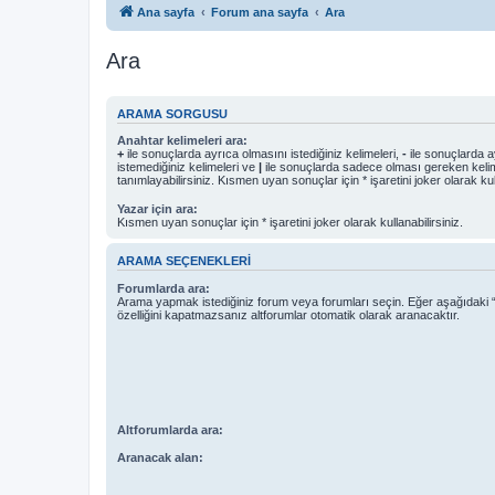
Ana sayfa
Forum ana sayfa
Ara
Ara
ARAMA SORGUSU
Anahtar kelimeleri ara:
+
ile sonuçlarda ayrıca olmasını istediğiniz kelimeleri,
-
ile sonuçlarda a
istemediğiniz kelimeleri ve
|
ile sonuçlarda sadece olması gereken kelim
tanımlayabilirsiniz. Kısmen uyan sonuçlar için * işaretini joker olarak kull
Yazar için ara:
Kısmen uyan sonuçlar için * işaretini joker olarak kullanabilirsiniz.
ARAMA SEÇENEKLERI
Forumlarda ara:
Arama yapmak istediğiniz forum veya forumları seçin. Eğer aşağıdaki “
özelliğini kapatmazsanız altforumlar otomatik olarak aranacaktır.
Altforumlarda ara:
Aranacak alan: