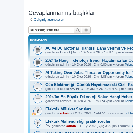
Cevaplanmamış başlıklar
Gelişmiş aramaya git
Ara
Gelişmiş arama
BAŞLIKLAR
AC ve DC Motorlar: Hangisi Daha Verimli ve Ne
gönderen
Exabot [Bot]
»
10 Oca 2026 , Cmt 8:13 pm
» foru
2024'te Hangi Teknoloji Trendi Hayatimizi En Co
gönderen
admin
»
10 Oca 2026 , Cmt 8:08 pm
» forum
Tekno
AI Taking Over Jobs: Threat or Opportunity for
gönderen
admin
»
10 Oca 2026 , Cmt 8:05 pm
» forum
Tekno
Güç Elektroniği: Günlük Hayatımızdaki Gizli K
gönderen
Mesut SEZER
»
10 Oca 2026 , Cmt 6:50 pm
» for
2024'ün En Büyük Teknoloji Şoku: Hangi Haber S
gönderen
admin
»
10 Oca 2026 , Cmt 6:45 pm
» forum
Tekno
Elektrik Mülakat Soruları
gönderen
admin
»
02 Şub 2021 , Sal 4:51 pm
» forum
Elektr
Elektrik Mühendisliği pratik sorular
gönderen
admin
»
11 Eyl 2013 , Çrş 3:29 pm
» forum
El