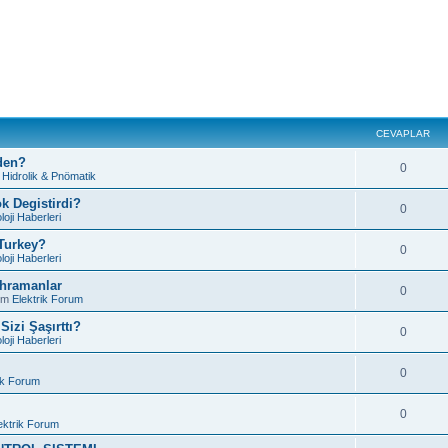
CEVAPLAR
den?
0
m
Hidrolik & Pnömatik
k Degistirdi?
0
loji Haberleri
 Turkey?
0
loji Haberleri
ahramanlar
0
um
Elektrik Forum
izi Şaşırttı?
0
loji Haberleri
0
ik Forum
0
ektrik Forum