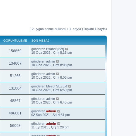
12 uygun sonuç bulundu •
1
. sayfa (Toplam
1
sayfa)
GÖRÜNTÜLEME
SON MESAJ
gönderen
Exabot [Bot]
156859
10 Oca 2026 , Cmt 8:13 pm
gönderen
admin
134607
10 Oca 2026 , Cmt 8:08 pm
gönderen
admin
51266
10 Oca 2026 , Cmt 8:05 pm
gönderen
Mesut SEZER
131064
10 Oca 2026 , Cmt 6:50 pm
gönderen
admin
48867
10 Oca 2026 , Cmt 6:45 pm
gönderen
admin
496681
02 Şub 2021 , Sal 4:51 pm
gönderen
admin
56093
11 Eyl 2013 , Çrş 3:29 pm