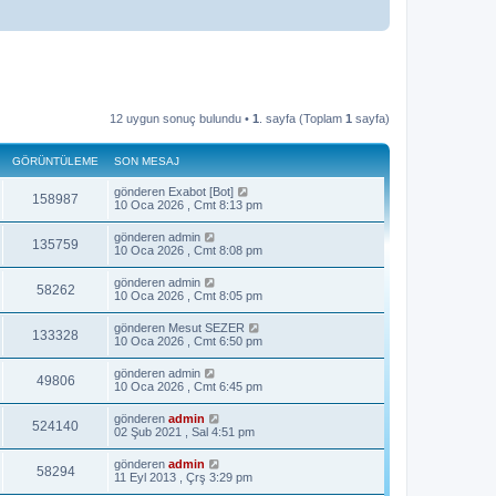
12 uygun sonuç bulundu •
1
. sayfa (Toplam
1
sayfa)
GÖRÜNTÜLEME
SON MESAJ
gönderen
Exabot [Bot]
158987
10 Oca 2026 , Cmt 8:13 pm
gönderen
admin
135759
10 Oca 2026 , Cmt 8:08 pm
gönderen
admin
58262
10 Oca 2026 , Cmt 8:05 pm
gönderen
Mesut SEZER
133328
10 Oca 2026 , Cmt 6:50 pm
gönderen
admin
49806
10 Oca 2026 , Cmt 6:45 pm
gönderen
admin
524140
02 Şub 2021 , Sal 4:51 pm
gönderen
admin
58294
11 Eyl 2013 , Çrş 3:29 pm