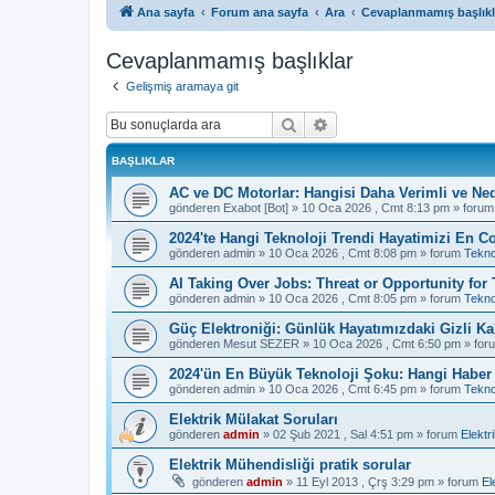
Ana sayfa
Forum ana sayfa
Ara
Cevaplanmamış başlıkl
Cevaplanmamış başlıklar
Gelişmiş aramaya git
Ara
Gelişmiş arama
BAŞLIKLAR
AC ve DC Motorlar: Hangisi Daha Verimli ve Ne
gönderen
Exabot [Bot]
»
10 Oca 2026 , Cmt 8:13 pm
» foru
2024'te Hangi Teknoloji Trendi Hayatimizi En Co
gönderen
admin
»
10 Oca 2026 , Cmt 8:08 pm
» forum
Tekno
AI Taking Over Jobs: Threat or Opportunity for
gönderen
admin
»
10 Oca 2026 , Cmt 8:05 pm
» forum
Tekno
Güç Elektroniği: Günlük Hayatımızdaki Gizli K
gönderen
Mesut SEZER
»
10 Oca 2026 , Cmt 6:50 pm
» for
2024'ün En Büyük Teknoloji Şoku: Hangi Haber S
gönderen
admin
»
10 Oca 2026 , Cmt 6:45 pm
» forum
Tekno
Elektrik Mülakat Soruları
gönderen
admin
»
02 Şub 2021 , Sal 4:51 pm
» forum
Elektr
Elektrik Mühendisliği pratik sorular
gönderen
admin
»
11 Eyl 2013 , Çrş 3:29 pm
» forum
El