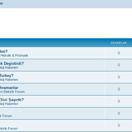
ar
CEVAPLAR
den?
0
m
Hidrolik & Pnömatik
k Degistirdi?
0
loji Haberleri
 Turkey?
0
loji Haberleri
ahramanlar
0
um
Elektrik Forum
izi Şaşırttı?
0
loji Haberleri
0
ik Forum
0
ektrik Forum