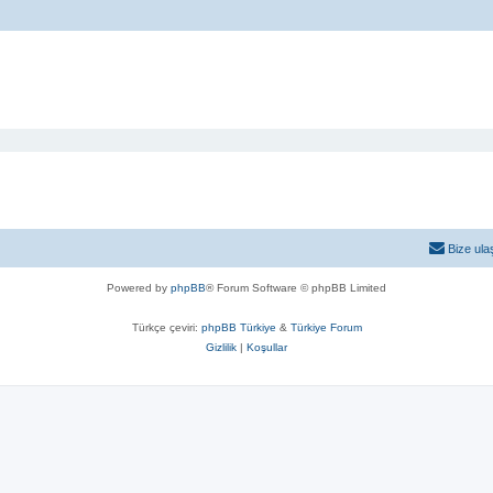
Bize ula
Powered by
phpBB
® Forum Software © phpBB Limited
Türkçe çeviri:
phpBB Türkiye
&
Türkiye Forum
Gizlilik
|
Koşullar