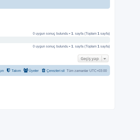
0 uygun sonuç bulundu •
1
. sayfa (Toplam
1
sayfa)
0 uygun sonuç bulundu •
1
. sayfa (Toplam
1
sayfa)
Geçiş yap
şın
Takım
Üyeler
Çerezleri sil
Tüm zamanlar
UTC+03:00