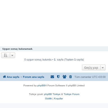
Uygun sonuç bulunamadı.
0 uygun sonuç bulundu •
1
. sayfa (Toplam
1
sayfa)
Geçiş yap
Ana sayfa
Forum ana sayfa
Tüm zamanlar
UTC+03:00
Powered by
phpBB
® Forum Software © phpBB Limited
Türkçe çeviri:
phpBB Türkiye
&
Türkiye Forum
Gizlilik
|
Koşullar