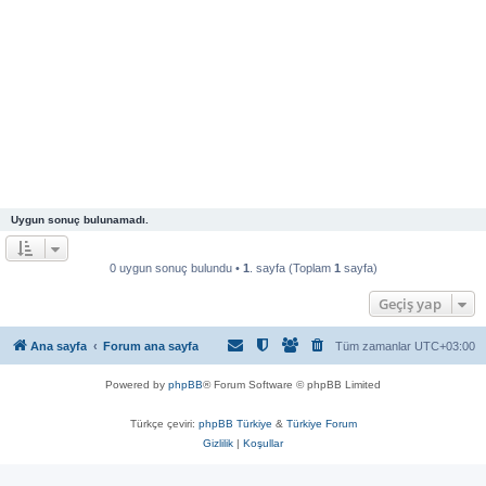
Uygun sonuç bulunamadı.
0 uygun sonuç bulundu •
1
. sayfa (Toplam
1
sayfa)
Geçiş yap
Ana sayfa
Forum ana sayfa
Tüm zamanlar
UTC+03:00
Powered by
phpBB
® Forum Software © phpBB Limited
Türkçe çeviri:
phpBB Türkiye
&
Türkiye Forum
Gizlilik
|
Koşullar