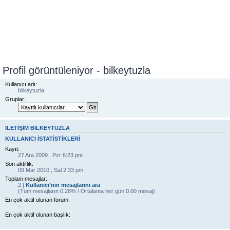
Profil görüntüleniyor - bilkeytuzla
Kullanıcı adı:
bilkeytuzla
Gruplar:
İLETIŞIM BILKEYTUZLA
KULLANICI ISTATISTIKLERI
Kayıt:
27 Ara 2009 , Pzr 6:23 pm
Son aktiflik:
09 Mar 2010 , Sal 2:33 pm
Toplam mesajlar:
2 |
Kullanıcı’nın mesajlarını ara
(Tüm mesajların 0.28% / Ortalama her gün 0.00 mesaj)
En çok aktif olunan forum:
-
En çok aktif olunan başlık:
-