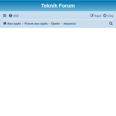
Teknik Forum
SSS
Kayıt
Giriş
A
Ana sayfa
Forum ana sayfa
Üyeler
mizanci1
r
a