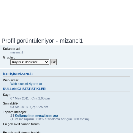
Profil görüntüleniyor - mizanci1
Kullanıcı adı:
mizanci1
Gruplar:
İLETIŞIM MIZANCI1
Web sitesi:
Web sitesini ziyaret et
KULLANICI ISTATISTIKLERI
Kayıt:
07 May 2011 , Cmt 2:05 pm
Son aktiflik:
03 Nis 2013 , Çrş 9:25 pm
Toplam mesajlar:
2 |
Kullanıcı’nın mesajlarını ara
(Tüm mesajların 0.28% / Ortalama her gün 0.00 mesaj)
En çok aktif olunan forum:
-
En çok aktif olunan başlık: