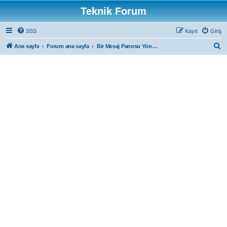
Teknik Forum
SSS
Kayıt
Giriş
A
Ana sayfa
Forum ana sayfa
Bir Mesaj Panosu Yöneticisi ile iletişime geçin
r
a