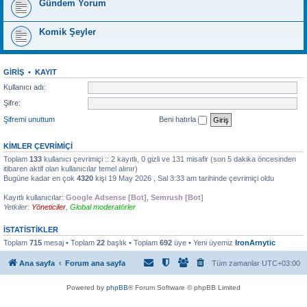
Gündem Yorum
Komik Şeyler
GIRIŞ
•
KAYIT
Kullanıcı adı:
Şifre:
Şifremi unuttum
Beni hatırla
KIMLER ÇEVRIMIÇI
Toplam
133
kullanıcı çevrimiçi :: 2 kayıtlı, 0 gizli ve 131 misafir (son 5 dakika öncesinden
itibaren aktif olan kullanıcılar temel alınır)
Bugüne kadar en çok
4320
kişi 19 May 2026 , Sal 3:33 am tarihinde çevrimiçi oldu
Kayıtlı kullanıcılar:
Google Adsense [Bot]
,
Semrush [Bot]
Yetkiler:
Yöneticiler
,
Global moderatörler
İSTATISTIKLER
Toplam
715
mesaj • Toplam
22
başlık • Toplam
692
üye • Yeni üyemiz
IronArnytic
Ana sayfa
Forum ana sayfa
Tüm zamanlar
UTC+03:00
Powered by
phpBB
® Forum Software © phpBB Limited