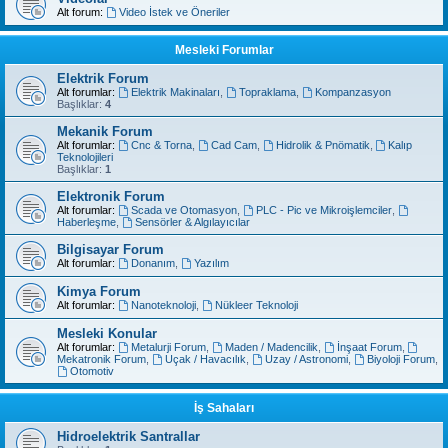
Alt forum:
Video İstek ve Öneriler
Mesleki Forumlar
Elektrik Forum
Alt forumlar:
Elektrik Makinaları
,
Topraklama
,
Kompanzasyon
Başlıklar:
4
Mekanik Forum
Alt forumlar:
Cnc & Torna
,
Cad Cam
,
Hidrolik & Pnömatik
,
Kalıp
Teknolojileri
Başlıklar:
1
Elektronik Forum
Alt forumlar:
Scada ve Otomasyon
,
PLC - Pic ve Mikroişlemciler
,
Haberleşme
,
Sensörler & Algılayıcılar
Bilgisayar Forum
Alt forumlar:
Donanım
,
Yazılım
Kimya Forum
Alt forumlar:
Nanoteknoloji
,
Nükleer Teknoloji
Mesleki Konular
Alt forumlar:
Metalurji Forum
,
Maden / Madencilik
,
İnşaat Forum
,
Mekatronik Forum
,
Uçak / Havacılık
,
Uzay / Astronomi
,
Biyoloji Forum
,
Otomotiv
İş Sahaları
Hidroelektrik Santrallar