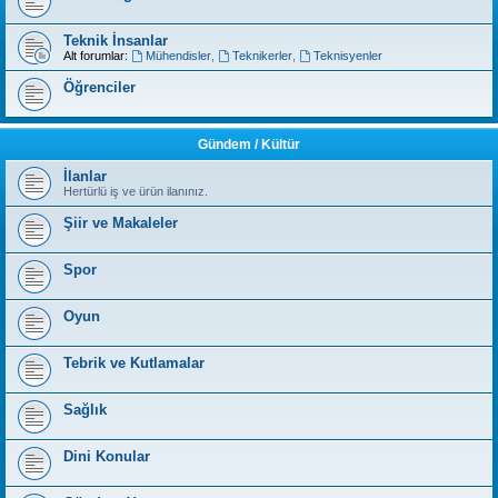
Teknik İnsanlar
Alt forumlar:
Mühendisler
,
Teknikerler
,
Teknisyenler
Öğrenciler
Gündem / Kültür
İlanlar
Hertürlü iş ve ürün ilanınız.
Şiir ve Makaleler
Spor
Oyun
Tebrik ve Kutlamalar
Sağlık
Dini Konular