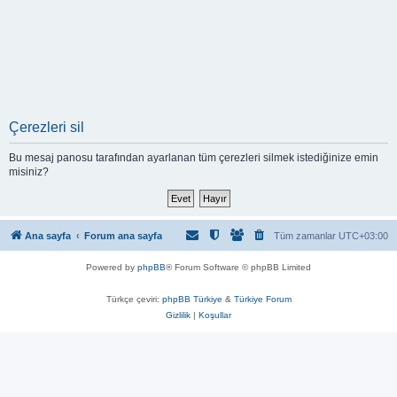
Çerezleri sil
Bu mesaj panosu tarafından ayarlanan tüm çerezleri silmek istediğinize emin
misiniz?
Ana sayfa
Forum ana sayfa
Tüm zamanlar
UTC+03:00
Powered by
phpBB
® Forum Software © phpBB Limited
Türkçe çeviri:
phpBB Türkiye
&
Türkiye Forum
Gizlilik
|
Koşullar