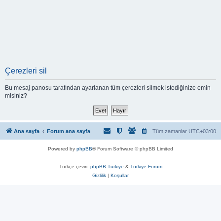
Çerezleri sil
Bu mesaj panosu tarafından ayarlanan tüm çerezleri silmek istediğinize emin
misiniz?
Ana sayfa
Forum ana sayfa
Tüm zamanlar
UTC+03:00
Powered by
phpBB
® Forum Software © phpBB Limited
Türkçe çeviri:
phpBB Türkiye
&
Türkiye Forum
Gizlilik
|
Koşullar