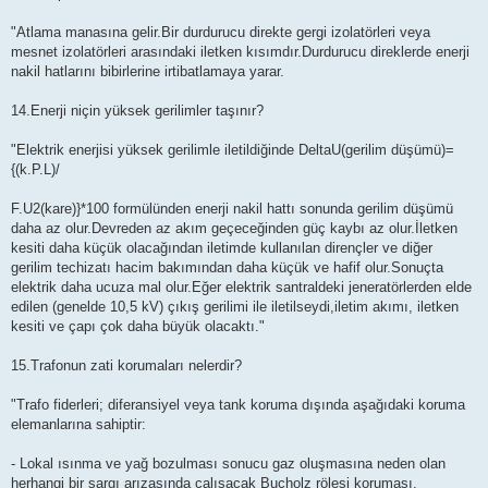
"Atlama manasına gelir.Bir durdurucu direkte gergi izolatörleri veya
mesnet izolatörleri arasındaki iletken kısımdır.Durdurucu direklerde enerji
nakil hatlarını bibirlerine irtibatlamaya yarar.
14.Enerji niçin yüksek gerilimler taşınır?
"Elektrik enerjisi yüksek gerilimle iletildiğinde DeltaU(gerilim düşümü)=
{(k.P.L)/
F.U2(kare)}*100 formülünden enerji nakil hattı sonunda gerilim düşümü
daha az olur.Devreden az akım geçeceğinden güç kaybı az olur.İletken
kesiti daha küçük olacağından iletimde kullanılan dirençler ve diğer
gerilim techizatı hacim bakımından daha küçük ve hafif olur.Sonuçta
elektrik daha ucuza mal olur.Eğer elektrik santraldeki jeneratörlerden elde
edilen (genelde 10,5 kV) çıkış gerilimi ile iletilseydi,iletim akımı, iletken
kesiti ve çapı çok daha büyük olacaktı."
15.Trafonun zati korumaları nelerdir?
"Trafo fiderleri; diferansiyel veya tank koruma dışında aşağıdaki koruma
elemanlarına sahiptir:
- Lokal ısınma ve yağ bozulması sonucu gaz oluşmasına neden olan
herhangi bir sargı arızasında çalışacak Bucholz rölesi koruması,