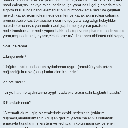
nasıl çalışır,sıvı seviye rolesi nedir ne işe yarar nasıl çalışır,bir dairenin
sigorta kutusunda hangi elemanlar bulunur,topraklama nedir ve çeşitleri
nelerdir,kaçak akım rolesi nedir çeşitleri ve kaçak akım rolesi çalışma
prensibi,kablo kesitleri,busbar nedir ne işe yarar sağladığı kolaylıklar
nelerdir,kompansazyon nedir nasıl yapılır ne işe yarar,paratoner
nedir,transformatör nedir yapısı hakkında bilgi ver,implus role nedir ne işe
yarar,tmş nedir ne işe yarar,elektik kaç mA den sonra öldürücü etki yapar,
Soru cavaplar
1.Linye nedir?
"Dağıtım tablosundan son aydınlanma aygıtı (armatür) yada prizin
bağlandığı kutuya (buat) kadar olan kısımdır."
2.Sorti nedir?
"Linye hattı ile aydınlanma aygıtı yada priz arasındaki bağlantı hattıdır."
3.Parafudr nedir?
"Alternatif akımlı güç sistemlerinde çeşitli nedenlerle (yıldırım
düşmesi,anahtarlama vb.) oluşan gerilim yükselmelerini sınırlamak
amacıyla tasarlanmış -sistem ve techizatın korunmasında- ve enerji