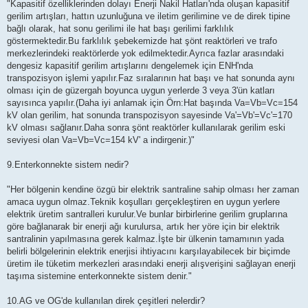
"Kapasitif özelliklerinden dolayı Enerji Nakil Hatları'nda oluşan kapasitif
gerilim artışları, hattın uzunluğuna ve iletim gerilimine ve de direk tipine
bağlı olarak, hat sonu gerilimi ile hat başı gerilimi farklılık
göstermektedir.Bu farklılık şebekemizde hat şönt reaktörleri ve trafo
merkezlerindeki reaktörlerde yok edilmektedir.Ayrıca fazlar arasındaki
dengesiz kapasitif gerilim artışlarını dengelemek için ENH'nda
transpozisyon işlemi yapılır.Faz sıralarının hat başı ve hat sonunda aynı
olması için de güzergah boyunca uygun yerlerde 3 veya 3'ün katları
sayısınca yapılır.(Daha iyi anlamak için Örn:Hat başında Va=Vb=Vc=154
kV olan gerilim, hat sonunda transpozisyon sayesinde Va'=Vb'=Vc'=170
kV olması sağlanır.Daha sonra şönt reaktörler kullanılarak gerilim eski
seviyesi olan Va=Vb=Vc=154 kV' a indirgenir.)"
9.Enterkonnekte sistem nedir?
"Her bölgenin kendine özgü bir elektrik santraline sahip olması her zaman
amaca uygun olmaz.Teknik koşulları gerçekleştiren en uygun yerlere
elektrik üretim santralleri kurulur.Ve bunlar birbirlerine gerilim gruplarına
göre bağlanarak bir enerji ağı kurulursa, artık her yöre için bir elektrik
santralinin yapılmasına gerek kalmaz.İşte bir ülkenin tamamının yada
belirli bölgelerinin elektrik enerjisi ihtiyacını karşılayabilecek bir biçimde
üretim ile tüketim merkezleri arasındaki enerji alışverişini sağlayan enerji
taşıma sistemine enterkonnekte sistem denir."
10.AG ve OG'de kullanılan direk çeşitleri nelerdir?