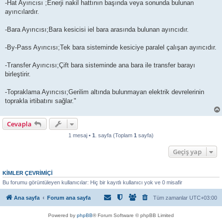
-Hat Ayırıcısı ;Enerji nakil hattının başında veya sonunda bulunan
ayırıcılardır.
-Bara Ayırıcısı;Bara kesicisi iel bara arasında bulunan ayırıcıdır.
-By-Pass Ayırıcısı;Tek bara sisteminde kesiciye paralel çalışan ayırıcıdır.
-Transfer Ayırıcısı;Çift bara sisteminde ana bara ile transfer barayı
birleştirir.
-Topraklama Ayırıcısı;Gerilim altında bulunmayan elektrik devrelerinin
toprakla irtibatını sağlar."
Cevapla
1 mesaj •
1
. sayfa (Toplam
1
sayfa)
Geçiş yap
KIMLER ÇEVRIMIÇI
Bu forumu görüntüleyen kullanıcılar: Hiç bir kayıtlı kullanıcı yok ve 0 misafir
Ana sayfa
Forum ana sayfa
Tüm zamanlar
UTC+03:00
Powered by
phpBB
® Forum Software © phpBB Limited