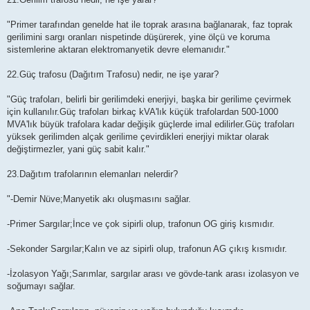
"Primer tarafından genelde hat ile toprak arasına bağlanarak, faz toprak
gerilimini sargı oranları nispetinde düşürerek, yine ölçü ve koruma
sistemlerine aktaran elektromanyetik devre elemanıdır."
22.Güç trafosu (Dağıtım Trafosu) nedir, ne işe yarar?
"Güç trafoları, belirli bir gerilimdeki enerjiyi, başka bir gerilime çevirmek
için kullanılır.Güç trafoları birkaç kVA'lık küçük trafolardan 500-1000
MVA'lık büyük trafolara kadar değişik güçlerde imal edilirler.Güç trafoları
yüksek gerilimden alçak gerilime çevirdikleri enerjiyi miktar olarak
değiştirmezler, yani güç sabit kalır."
23.Dağıtım trafolarının elemanları nelerdir?
"-Demir Nüve;Manyetik akı oluşmasını sağlar.
-Primer Sargılar;İnce ve çok sipirli olup, trafonun OG giriş kısmıdır.
-Sekonder Sargılar;Kalın ve az sipirli olup, trafonun AG çıkış kısmıdır.
-İzolasyon Yağı;Sarımlar, sargılar arası ve gövde-tank arası izolasyon ve
soğumayı sağlar.