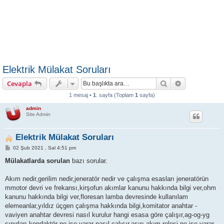
Elektrik Mülakat Soruları
Ara
Gelişmiş ara
Cevapla
1 mesaj •
1
. sayfa (Toplam
1
sayfa)
admin
Site Admin
Elektrik Mülakat Soruları
M
02 Şub 2021 , Sal 4:51 pm
e
s
Mülakatlarda sorulan
bazı sorular.
a
j
Akım nedir,gerilim nedir,jeneratör nedir ve çalışma esasları jeneratörün
mmotor devri ve frekansı,kirşofun akımlar kanunu hakkında bilgi ver,ohm
kanunu hakkında bilgi ver,floresan lamba devresinde kullanılam
elemeanlar,yıldız üçgen çalışma hakkında bilgi,komitator anahtar -
vaviyen anahtar devresi nasıl kurulur hangi esasa göre çalışır,ag-og-yg
sınırları,kondaktör ne işe yarar nasıl çalışır,aşırı akım rolesi ne işe yarar