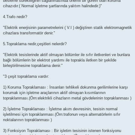
besleme sürekliliğinin sağlanmasında önemli bir görevi olan koruma
cihazıdır.( Normal işletme şartlarında yalıtım halindedir.)"
4.Trafo nedir?
"Elektrik enerjisinin parametrelerini ( V.I ) değiştiren statik elektromagnetik
cihazlara transformatör denir."
5.Topraklama nedir,çeşitleri nelerdir?
"Elektrik tesislerinde aktif olmayan bölümler ile sıfır iletkenleri ve bunlara
bağlı bölümlerin bir elektrot yardımı ile toprakla iletken bir şekilde
birleştirilmesine topraklama denir."
"3 çeşit topraklama vardır:
1) Koruma Topraklaması : İnsanları tehlikeli dokunma gerilimlerine karşı
korumak için işletme araçlarının aktif olmayan kısımlarının
topraklanması.(Örn:elektrikli cihazların metal gövdelerinin topraklanması )
2) İşletme Topraklaması : İşletme akım devresinin, tesisin normal
işletilmesi için topraklanması.(Örn:trafonun veya alternatörlerin sıfır
noktalarının topraklanması )
3) Fonksiyon Topraklaması : Bir işletim tesisinin istenen fonksiyonu