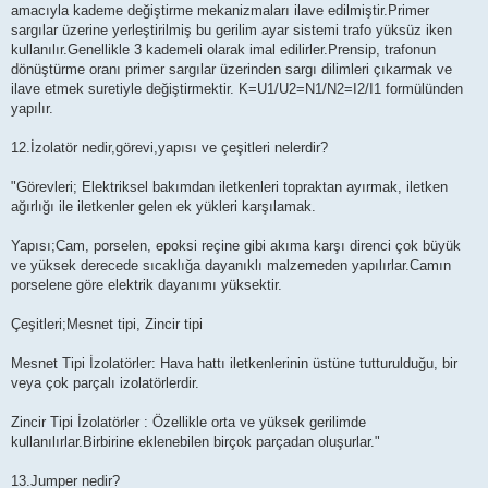
amacıyla kademe değiştirme mekanizmaları ilave edilmiştir.Primer
sargılar üzerine yerleştirilmiş bu gerilim ayar sistemi trafo yüksüz iken
kullanılır.Genellikle 3 kademeli olarak imal edilirler.Prensip, trafonun
dönüştürme oranı primer sargılar üzerinden sargı dilimleri çıkarmak ve
ilave etmek suretiyle değiştirmektir. K=U1/U2=N1/N2=I2/I1 formülünden
yapılır.
12.İzolatör nedir,görevi,yapısı ve çeşitleri nelerdir?
"Görevleri; Elektriksel bakımdan iletkenleri topraktan ayırmak, iletken
ağırlığı ile iletkenler gelen ek yükleri karşılamak.
Yapısı;Cam, porselen, epoksi reçine gibi akıma karşı direnci çok büyük
ve yüksek derecede sıcaklığa dayanıklı malzemeden yapılırlar.Camın
porselene göre elektrik dayanımı yüksektir.
Çeşitleri;Mesnet tipi, Zincir tipi
Mesnet Tipi İzolatörler: Hava hattı iletkenlerinin üstüne tutturulduğu, bir
veya çok parçalı izolatörlerdir.
Zincir Tipi İzolatörler : Özellikle orta ve yüksek gerilimde
kullanılırlar.Birbirine eklenebilen birçok parçadan oluşurlar."
13.Jumper nedir?