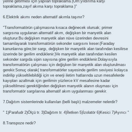
yerine getirmesi için yapılan topraklama.(Örn:yıldırıma karşı
topraklama,zayıf akıma karşı topraklama )"
6.Elektrik akımı neden alternatif akımla taşınır?
"Transformatörün çalışmasına kısaca değinecek olursak; primer
sargısına uygulanan alternatif akım, değişken bir manyetik alan
oluşturur.Bu değişken manyetik alan nüve üzerinden devresini
tamamlayarak transformatörün sekonder sargısını keser.(Faraday
kanunlarına göre;bir sargı, değişken bir manyetik alan tarafından kesilirse
üzerinde bir gerilim endüklenir.)Ve manyetik alan tarafından kesilen
sekonder sargıda sipin sayısına göre gerilim endüklenir.Dolayısıyla
transformatörün çalışması için değişken bir manyetik alan oluşturulması
gerekir.Sonuç olarak( transformatörler sayesinde gerilim seviyesi kolayca
indirilip yükseltilebildiği için ve enerji iletim hatlarında uzun mesafelerde
kayıpları azaltmak için gerilimin yüzlerce kV mesafesine kadar
yükseltilmesi gerektiğinden değişken manyetik alanın oluşması için
transformatör sargılarına alternatif akım uygulanması gerekir.
7.Dağıtım sistemlerinde kullanılan (belli başlı) malzemeler nelerdir?
" 1)Parafudr 2)Ölçü tr. 3)Dağıtım tr. 4)İletken 5)İzolatör 6)Kesici 7)Ayırıcı "
8.Transpoze nedir?