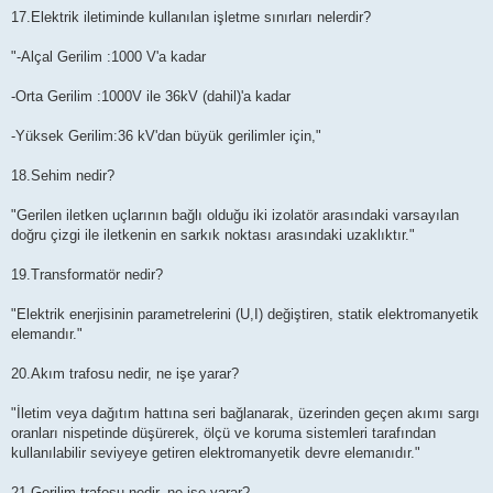
17.Elektrik iletiminde kullanılan işletme sınırları nelerdir?
"-Alçal Gerilim :1000 V'a kadar
-Orta Gerilim :1000V ile 36kV (dahil)'a kadar
-Yüksek Gerilim:36 kV'dan büyük gerilimler için,"
18.Sehim nedir?
"Gerilen iletken uçlarının bağlı olduğu iki izolatör arasındaki varsayılan
doğru çizgi ile iletkenin en sarkık noktası arasındaki uzaklıktır."
19.Transformatör nedir?
"Elektrik enerjisinin parametrelerini (U,I) değiştiren, statik elektromanyetik
elemandır."
20.Akım trafosu nedir, ne işe yarar?
"İletim veya dağıtım hattına seri bağlanarak, üzerinden geçen akımı sargı
oranları nispetinde düşürerek, ölçü ve koruma sistemleri tarafından
kullanılabilir seviyeye getiren elektromanyetik devre elemanıdır."
21.Gerilim trafosu nedir, ne işe yarar?