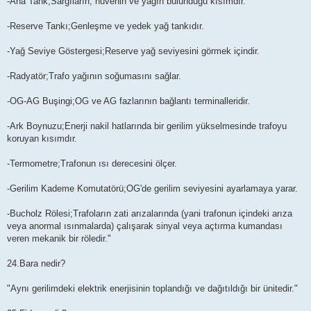
-Ana Tank;Sargıların, nüvenin ve yağın bulunduğu kısımdır.
-Reserve Tankı;Genleşme ve yedek yağ tankıdır.
-Yağ Seviye Göstergesi;Reserve yağ seviyesini görmek içindir.
-Radyatör;Trafo yağının soğumasını sağlar.
-OG-AG Buşingi;OG ve AG fazlarının bağlantı terminalleridir.
-Ark Boynuzu;Enerji nakil hatlarında bir gerilim yükselmesinde trafoyu
koruyan kısımdır.
-Termometre;Trafonun ısı derecesini ölçer.
-Gerilim Kademe Komutatörü;OG'de gerilim seviyesini ayarlamaya yarar.
-Bucholz Rölesi;Trafoların zati arızalarında (yani trafonun içindeki arıza
veya anormal ısınmalarda) çalışarak sinyal veya açtırma kumandası
veren mekanik bir röledir."
24.Bara nedir?
"Aynı gerilimdeki elektrik enerjisinin toplandığı ve dağıtıldığı bir ünitedir."