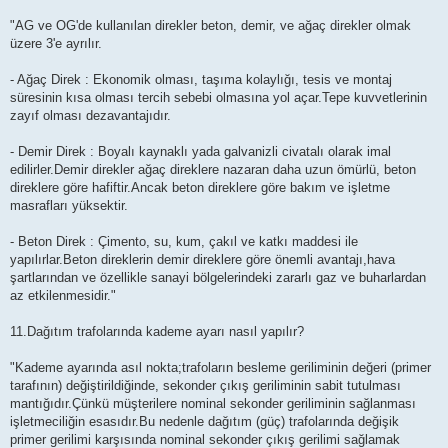
"AG ve OG'de kullanılan direkler beton, demir, ve ağaç direkler olmak
üzere 3'e ayrılır.
- Ağaç Direk : Ekonomik olması, taşıma kolaylığı, tesis ve montaj
süresinin kısa olması tercih sebebi olmasına yol açar.Tepe kuvvetlerinin
zayıf olması dezavantajıdır.
- Demir Direk : Boyalı kaynaklı yada galvanizli civatalı olarak imal
edilirler.Demir direkler ağaç direklere nazaran daha uzun ömürlü, beton
direklere göre hafiftir.Ancak beton direklere göre bakım ve işletme
masrafları yüksektir.
- Beton Direk : Çimento, su, kum, çakıl ve katkı maddesi ile
yapılırlar.Beton direklerin demir direklere göre önemli avantajı,hava
şartlarından ve özellikle sanayi bölgelerindeki zararlı gaz ve buharlardan
az etkilenmesidir."
11.Dağıtım trafolarında kademe ayarı nasıl yapılır?
"Kademe ayarında asıl nokta;trafoların besleme geriliminin değeri (primer
tarafının) değiştirildiğinde, sekonder çıkış geriliminin sabit tutulması
mantığıdır.Çünkü müşterilere nominal sekonder geriliminin sağlanması
işletmeciliğin esasıdır.Bu nedenle dağıtım (güç) trafolarında değişik
primer gerilimi karşısında nominal sekonder çıkış gerilimi sağlamak