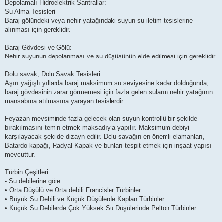
Depolamalı Hidroelektrik Santrallar:
Su Alma Tesisleri:
Baraj gölündeki veya nehir yatağındaki suyun su iletim tesislerine
alınması için gereklidir.
Baraj Gövdesi ve Gölü:
Nehir suyunun depolanması ve su düşüsünün elde edilmesi için gereklidir.
Dolu savak; Dolu Savak Tesisleri:
Aşırı yağışlı yıllarda baraj maksimum su seviyesine kadar dolduğunda,
baraj gövdesinin zarar görmemesi için fazla gelen suların nehir yatağının
mansabına atılmasına yarayan tesislerdir.
Feyazan mevsiminde fazla gelecek olan suyun kontrollü bir şekilde
bırakılmasını temin etmek maksadıyla yapılır. Maksimum debiyi
karşılayacak şekilde dizayn edilir. Dolu savağın en önemli elamanları,
Batardo kapağı, Radyal Kapak ve bunları tespit etmek için inşaat yapısı
mevcuttur.
Türbin Çeşitleri:
- Su debilerine göre:
• Orta Düşülü ve Orta debili Francisler Türbinler
• Büyük Su Debili ve Küçük Düşülerde Kaplan Türbinler
• Küçük Su Debilerde Çok Yüksek Su Düşülerinde Pelton Türbinler