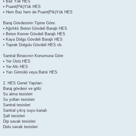
• Baz Yük HES
• Puant(Pik)Yük HES
• Hem Baz hem de Puant(Pik)Yük HES
Baraj Gövdesinin Tipine Göre:
• Ağırlıklı Beton Gövdeli Barajlı HES
• Beton Kemer Gövdeli Barajlı HES
• Kaya Dolgu Gövdeli Barajlı HES
• Toprak Dolgulu Gövdeli HES vb.
Santral Binasının Konumuna Göre
• Yer Üstü HES
• Yer Altı HES
• Yarı Gömülü veya Batık HES
2. HES Genel Yapıları:
Baraj gövdesi ve gölü
Su alma tesisleri
Su yolları tesisleri
Santral tesisleri
Santral çıkış suyu kanalı
Şalt tesisleri
Dip savak tesisleri
Dolu savak tesisleri