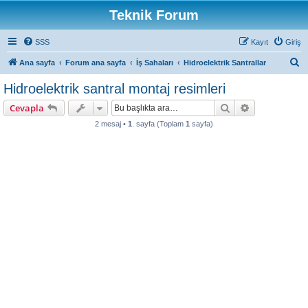
Teknik Forum
SSS
Kayıt
Giriş
A
Ana sayfa
Forum ana sayfa
İş Sahaları
Hidroelektrik Santrallar
r
Hidroelektrik santral montaj resimleri
a
Ara
Gelişmiş ara
Cevapla
2 mesaj •
1
. sayfa (Toplam
1
sayfa)