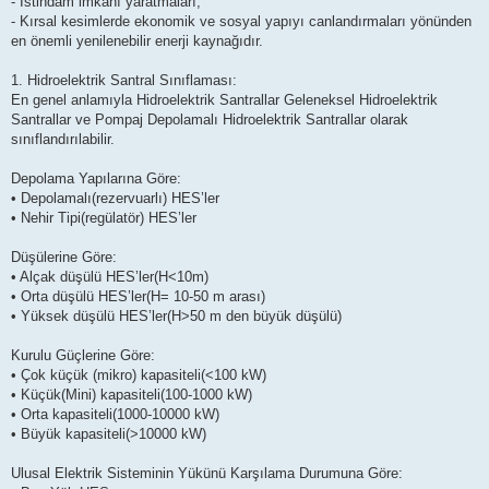
- İstihdam imkanı yaratmaları,
- Kırsal kesimlerde ekonomik ve sosyal yapıyı canlandırmaları yönünden
en önemli yenilenebilir enerji kaynağıdır.
1. Hidroelektrik Santral Sınıflaması:
En genel anlamıyla Hidroelektrik Santrallar Geleneksel Hidroelektrik
Santrallar ve Pompaj Depolamalı Hidroelektrik Santrallar olarak
sınıflandırılabilir.
Depolama Yapılarına Göre:
• Depolamalı(rezervuarlı) HES’ler
• Nehir Tipi(regülatör) HES’ler
Düşülerine Göre:
• Alçak düşülü HES’ler(H<10m)
• Orta düşülü HES’ler(H= 10-50 m arası)
• Yüksek düşülü HES’ler(H>50 m den büyük düşülü)
Kurulu Güçlerine Göre:
• Çok küçük (mikro) kapasiteli(<100 kW)
• Küçük(Mini) kapasiteli(100-1000 kW)
• Orta kapasiteli(1000-10000 kW)
• Büyük kapasiteli(>10000 kW)
Ulusal Elektrik Sisteminin Yükünü Karşılama Durumuna Göre: