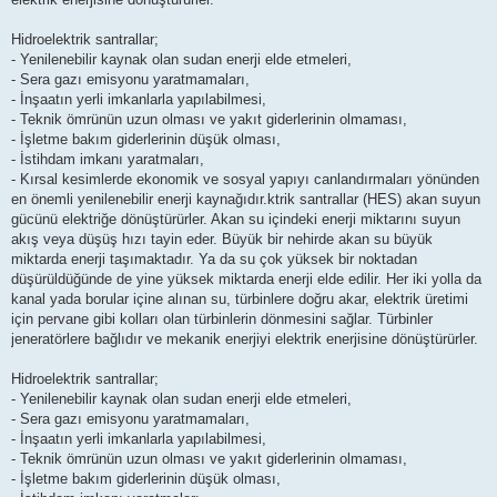
Hidroelektrik santrallar;
- Yenilenebilir kaynak olan sudan enerji elde etmeleri,
- Sera gazı emisyonu yaratmamaları,
- İnşaatın yerli imkanlarla yapılabilmesi,
- Teknik ömrünün uzun olması ve yakıt giderlerinin olmaması,
- İşletme bakım giderlerinin düşük olması,
- İstihdam imkanı yaratmaları,
- Kırsal kesimlerde ekonomik ve sosyal yapıyı canlandırmaları yönünden
en önemli yenilenebilir enerji kaynağıdır.ktrik santrallar (HES) akan suyun
gücünü elektriğe dönüştürürler. Akan su içindeki enerji miktarını suyun
akış veya düşüş hızı tayin eder. Büyük bir nehirde akan su büyük
miktarda enerji taşımaktadır. Ya da su çok yüksek bir noktadan
düşürüldüğünde de yine yüksek miktarda enerji elde edilir. Her iki yolla da
kanal yada borular içine alınan su, türbinlere doğru akar, elektrik üretimi
için pervane gibi kolları olan türbinlerin dönmesini sağlar. Türbinler
jeneratörlere bağlıdır ve mekanik enerjiyi elektrik enerjisine dönüştürürler.
Hidroelektrik santrallar;
- Yenilenebilir kaynak olan sudan enerji elde etmeleri,
- Sera gazı emisyonu yaratmamaları,
- İnşaatın yerli imkanlarla yapılabilmesi,
- Teknik ömrünün uzun olması ve yakıt giderlerinin olmaması,
- İşletme bakım giderlerinin düşük olması,