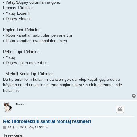
- Yatay/Düşey durumlarına göre:
Francis Türbinler
• Yatay Eksenli
• Düşey Eksenli
Kaplan Tipi Türbinler:
• Rotor kanatları sabit olan pervane tipi
• Rotor kanatları ayarlanabilen tipleri
Pelton Tipi Türbinler:
• Yatay
• Düşey tipleri mevcuttur.
- Michell Banki Tip Türbinler:
Bu tip türbinlerin kullanım sahaları çok dar olup küçük güçlerde ve
köylerin enterkonnekte sisteme bağlanmaksızın elektriklenmesinde
kullanılır.
Misafir
Re: Hidroelektrik santral montaj resimleri
M
07 Şub 2018 , Çrş 11:53 am
e
s
Teşekkürler