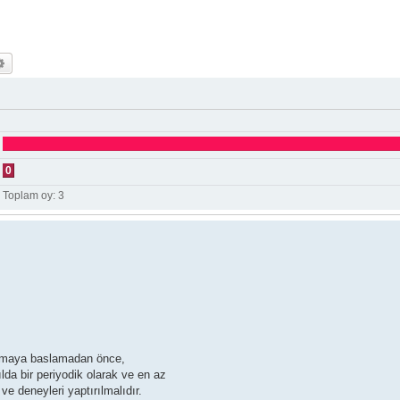
a
Gelişmiş arama
0
Toplam oy:
3
nılmaya baslamadan önce,
lda bir periyodik olarak ve en az
e deneyleri yaptırılmalıdır.