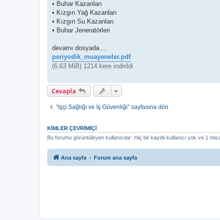
• Buhar Kazanları
• Kızgın Yağ Kazanları
• Kızgın Su Kazanları
• Buhar Jeneratörleri
devamı dosyada....
periyodik_muayeneler.pdf
(6.63 MiB) 1214 kere indirildi
Cevapla
“İşçi Sağlığı ve İş Güvenliği” sayfasına dön
KIMLER ÇEVRIMIÇI
Bu forumu görüntüleyen kullanıcılar: Hiç bir kayıtlı kullanıcı yok ve 1 misa
Ana sayfa
Forum ana sayfa