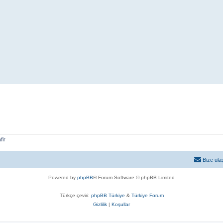
fir
Bize ula
Powered by
phpBB
® Forum Software © phpBB Limited
Türkçe çeviri:
phpBB Türkiye
&
Türkiye Forum
Gizlilik
|
Koşullar