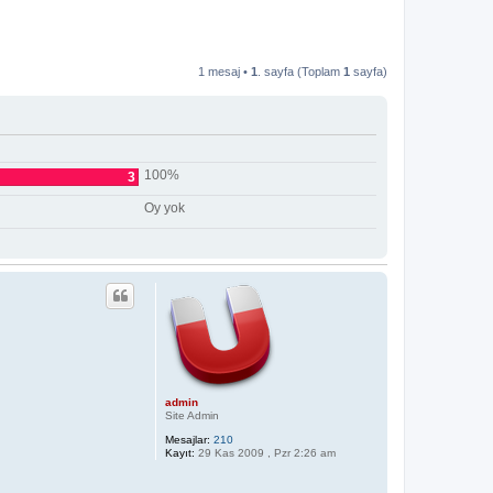
1 mesaj •
1
. sayfa (Toplam
1
sayfa)
100%
3
Oy yok
admin
Site Admin
Mesajlar:
210
Kayıt:
29 Kas 2009 , Pzr 2:26 am