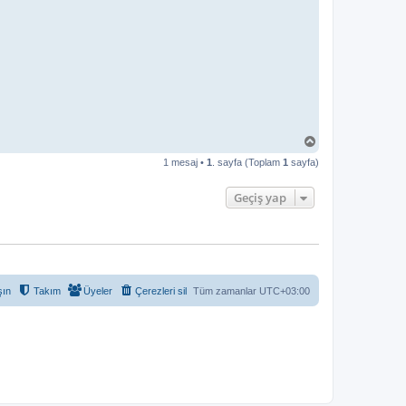
B
a
1 mesaj •
1
. sayfa (Toplam
1
sayfa)
ş
a
d
Geçiş yap
ö
n
şın
Takım
Üyeler
Çerezleri sil
Tüm zamanlar
UTC+03:00