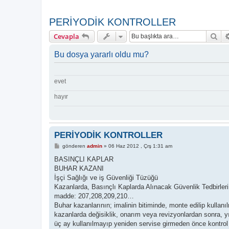
PERİYODİK KONTROLLER
Ar
Cevapla
Bu dosya yararlı oldu mu?
evet
hayır
PERİYODİK KONTROLLER
M
gönderen
admin
»
06 Haz 2012 , Çrş 1:31 am
e
s
BASINÇLI KAPLAR
a
BUHAR KAZANI
j
İşçi Sağlığı ve iş Güvenliği Tüzüğü
Kazanlarda, Basınçlı Kaplarda Alınacak Güvenlik Tedbirleri
madde: 207,208,209,210…
Buhar kazanlarının; imalinin bitiminde, monte edilip kulla
kazanlarda değisiklik, onarım veya revizyonlardan sonra, yı
üç ay kullanılmayıp yeniden servise girmeden önce kontrol v