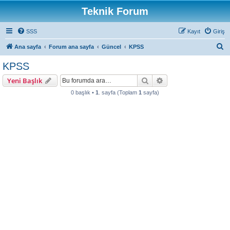
Teknik Forum
SSS
Kayıt
Giriş
A
Ana sayfa
Forum ana sayfa
Güncel
KPSS
r
KPSS
a
Ara
Gelişmiş arama
Yeni Başlık
0 başlık •
1
. sayfa (Toplam
1
sayfa)