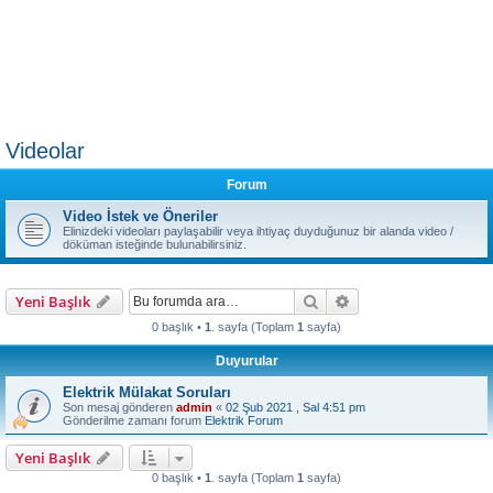
Videolar
Forum
Video İstek ve Öneriler
Elinizdeki videoları paylaşabilir veya ihtiyaç duyduğunuz bir alanda video /
döküman isteğinde bulunabilirsiniz.
Ara
Gelişmiş arama
Yeni Başlık
0 başlık •
1
. sayfa (Toplam
1
sayfa)
Duyurular
Elektrik Mülakat Soruları
Son mesaj gönderen
admin
«
02 Şub 2021 , Sal 4:51 pm
Gönderilme zamanı forum
Elektrik Forum
Yeni Başlık
0 başlık •
1
. sayfa (Toplam
1
sayfa)