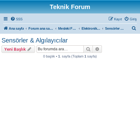
Teknik Forum
SSS
Kayıt
Giriş
A
Ana sayfa
Forum ana sayfa
Mesleki Forumlar
Elektronik Forum
Sensörler & Algılayıcılar
r
Sensörler & Algılayıcılar
a
Ara
Gelişmiş arama
Yeni Başlık
0 başlık •
1
. sayfa (Toplam
1
sayfa)