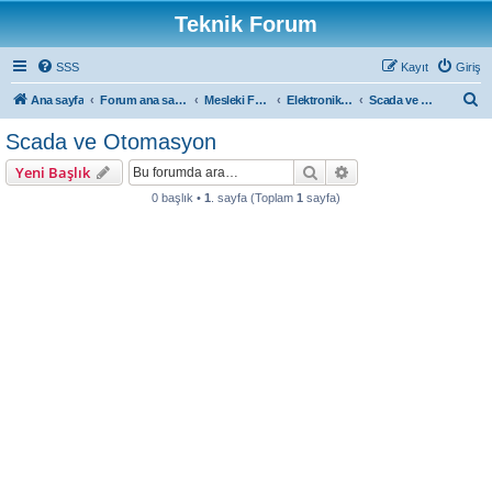
Teknik Forum
SSS
Kayıt
Giriş
A
Ana sayfa
Forum ana sayfa
Mesleki Forumlar
Elektronik Forum
Scada ve Otomasyon
r
Scada ve Otomasyon
a
Ara
Gelişmiş arama
Yeni Başlık
0 başlık •
1
. sayfa (Toplam
1
sayfa)