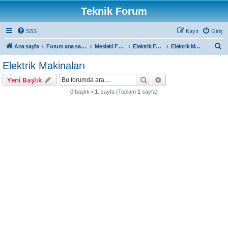
Teknik Forum
SSS
Kayıt
Giriş
A
Ana sayfa
Forum ana sayfa
Mesleki Forumlar
Elektrik Forum
Elektrik Makinaları
r
Elektrik Makinaları
a
Ara
Gelişmiş arama
Yeni Başlık
0 başlık •
1
. sayfa (Toplam
1
sayfa)