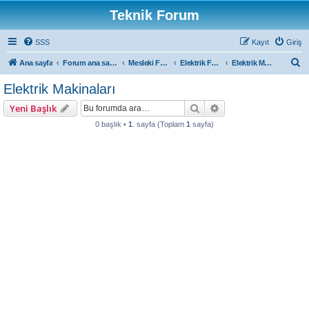
Teknik Forum
SSS
Kayıt
Giriş
A
Ana sayfa
Forum ana sayfa
Mesleki Forumlar
Elektrik Forum
Elektrik Makinaları
r
Elektrik Makinaları
a
Ara
Gelişmiş arama
Yeni Başlık
0 başlık •
1
. sayfa (Toplam
1
sayfa)