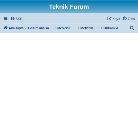
Teknik Forum
SSS
Kayıt
Giriş
A
Ana sayfa
Forum ana sayfa
Mesleki Forumlar
Mekanik Forum
Hidrolik & Pnömatik
r
a