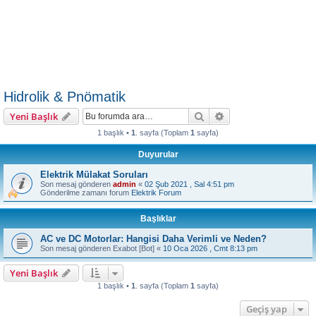
Hidrolik & Pnömatik
Ara
Gelişmiş arama
Yeni Başlık
1 başlık •
1
. sayfa (Toplam
1
sayfa)
Duyurular
Elektrik Mülakat Soruları
Son mesaj gönderen
admin
«
02 Şub 2021 , Sal 4:51 pm
Gönderilme zamanı forum
Elektrik Forum
Başlıklar
AC ve DC Motorlar: Hangisi Daha Verimli ve Neden?
Son mesaj gönderen
Exabot [Bot]
«
10 Oca 2026 , Cmt 8:13 pm
Yeni Başlık
1 başlık •
1
. sayfa (Toplam
1
sayfa)
Geçiş yap