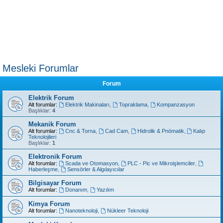
Mesleki Forumlar
Forum
Elektrik Forum
Alt forumlar:
Elektrik Makinaları
,
Topraklama
,
Kompanzasyon
Başlıklar:
4
Mekanik Forum
Alt forumlar:
Cnc & Torna
,
Cad Cam
,
Hidrolik & Pnömatik
,
Kalıp
Teknolojileri
Başlıklar:
1
Elektronik Forum
Alt forumlar:
Scada ve Otomasyon
,
PLC - Pic ve Mikroişlemciler
,
Haberleşme
,
Sensörler & Algılayıcılar
Bilgisayar Forum
Alt forumlar:
Donanım
,
Yazılım
Kimya Forum
Alt forumlar:
Nanoteknoloji
,
Nükleer Teknoloji