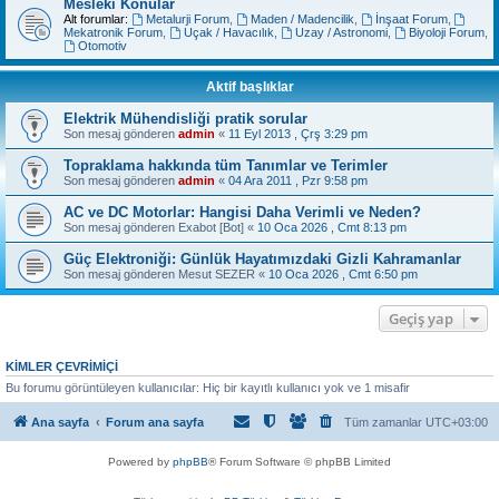
Mesleki Konular
Alt forumlar:
Metalurji Forum
,
Maden / Madencilik
,
İnşaat Forum
,
Mekatronik Forum
,
Uçak / Havacılık
,
Uzay / Astronomi
,
Biyoloji Forum
,
Otomotiv
Aktif başlıklar
Elektrik Mühendisliği pratik sorular
Son mesaj gönderen
admin
«
11 Eyl 2013 , Çrş 3:29 pm
Topraklama hakkında tüm Tanımlar ve Terimler
Son mesaj gönderen
admin
«
04 Ara 2011 , Pzr 9:58 pm
AC ve DC Motorlar: Hangisi Daha Verimli ve Neden?
Son mesaj gönderen
Exabot [Bot]
«
10 Oca 2026 , Cmt 8:13 pm
Güç Elektroniği: Günlük Hayatımızdaki Gizli Kahramanlar
Son mesaj gönderen
Mesut SEZER
«
10 Oca 2026 , Cmt 6:50 pm
Geçiş yap
KIMLER ÇEVRIMIÇI
Bu forumu görüntüleyen kullanıcılar: Hiç bir kayıtlı kullanıcı yok ve 1 misafir
Ana sayfa
Forum ana sayfa
Tüm zamanlar
UTC+03:00
Powered by
phpBB
® Forum Software © phpBB Limited