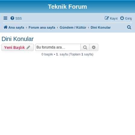
Teknik Forum
SSS
Kayıt
Giriş
A
Ana sayfa
Forum ana sayfa
Gündem / Kültür
Dini Konular
r
Dini Konular
a
Ara
Gelişmiş arama
Yeni Başlık
0 başlık •
1
. sayfa (Toplam
1
sayfa)