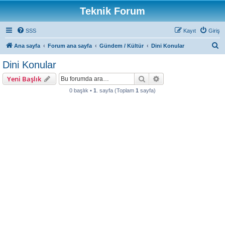
Teknik Forum
SSS
Kayıt
Giriş
A
Ana sayfa
Forum ana sayfa
Gündem / Kültür
Dini Konular
r
Dini Konular
a
Ara
Gelişmiş arama
Yeni Başlık
0 başlık •
1
. sayfa (Toplam
1
sayfa)