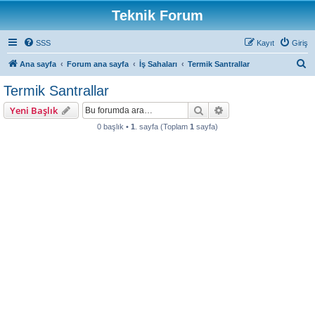
Teknik Forum
SSS
Kayıt
Giriş
A
Ana sayfa
Forum ana sayfa
İş Sahaları
Termik Santrallar
r
Termik Santrallar
a
Ara
Gelişmiş arama
Yeni Başlık
0 başlık •
1
. sayfa (Toplam
1
sayfa)