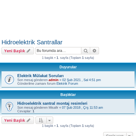
Hidroelektrik Santrallar
Ara
Gelişmiş arama
Yeni Başlık
1 başlık •
1
. sayfa (Toplam
1
sayfa)
Duyurular
Elektrik Mülakat Soruları
Son mesaj gönderen
admin
«
02 Şub 2021 , Sal 4:51 pm
Gönderilme zamanı forum
Elektrik Forum
Başlıklar
Hidroelektrik santral montaj resimleri
Son mesaj gönderen
Misafir
«
07 Şub 2018 , Çrş 11:53 am
Cevaplar:
1
Yeni Başlık
1 başlık •
1
. sayfa (Toplam
1
sayfa)
Geçiş yap