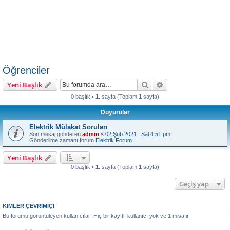
Öğrenciler
Ara
Gelişmiş arama
Yeni Başlık
0 başlık •
1
. sayfa (Toplam
1
sayfa)
Duyurular
Elektrik Mülakat Soruları
Son mesaj gönderen
admin
«
02 Şub 2021 , Sal 4:51 pm
Gönderilme zamanı forum
Elektrik Forum
Yeni Başlık
0 başlık •
1
. sayfa (Toplam
1
sayfa)
Geçiş yap
KIMLER ÇEVRIMIÇI
Bu forumu görüntüleyen kullanıcılar: Hiç bir kayıtlı kullanıcı yok ve 1 misafir