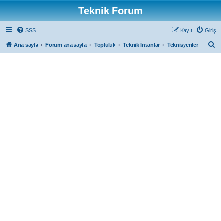
Teknik Forum
SSS
Kayıt
Giriş
A
Ana sayfa
Forum ana sayfa
Topluluk
Teknik İnsanlar
Teknisyenler
r
a