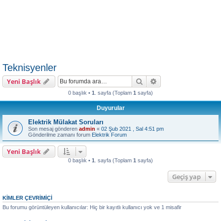
Teknisyenler
Ara
Gelişmiş arama
Yeni Başlık
0 başlık •
1
. sayfa (Toplam
1
sayfa)
Duyurular
Elektrik Mülakat Soruları
Son mesaj gönderen
admin
«
02 Şub 2021 , Sal 4:51 pm
Gönderilme zamanı forum
Elektrik Forum
Yeni Başlık
0 başlık •
1
. sayfa (Toplam
1
sayfa)
Geçiş yap
KIMLER ÇEVRIMIÇI
Bu forumu görüntüleyen kullanıcılar: Hiç bir kayıtlı kullanıcı yok ve 1 misafir