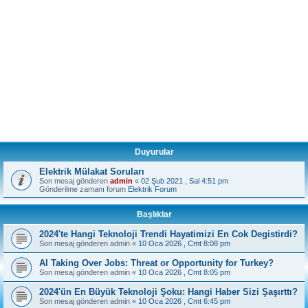
Duyurular
Elektrik Mülakat Soruları
Son mesaj gönderen
admin
«
02 Şub 2021 , Sal 4:51 pm
Gönderilme zamanı forum
Elektrik Forum
Başlıklar
2024'te Hangi Teknoloji Trendi Hayatimizi En Cok Degistirdi?
Son mesaj gönderen
admin
«
10 Oca 2026 , Cmt 8:08 pm
AI Taking Over Jobs: Threat or Opportunity for Turkey?
Son mesaj gönderen
admin
«
10 Oca 2026 , Cmt 8:05 pm
2024'ün En Büyük Teknoloji Şoku: Hangi Haber Sizi Şaşırttı?
Son mesaj gönderen
admin
«
10 Oca 2026 , Cmt 6:45 pm