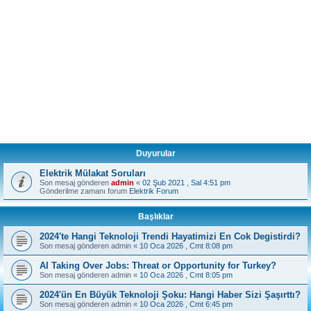
Duyurular
Elektrik Mülakat Soruları
Son mesaj gönderen
admin
«
02 Şub 2021 , Sal 4:51 pm
Gönderilme zamanı forum
Elektrik Forum
Başlıklar
2024'te Hangi Teknoloji Trendi Hayatimizi En Cok Degistirdi?
Son mesaj gönderen
admin
«
10 Oca 2026 , Cmt 8:08 pm
AI Taking Over Jobs: Threat or Opportunity for Turkey?
Son mesaj gönderen
admin
«
10 Oca 2026 , Cmt 8:05 pm
2024'ün En Büyük Teknoloji Şoku: Hangi Haber Sizi Şaşırttı?
Son mesaj gönderen
admin
«
10 Oca 2026 , Cmt 6:45 pm