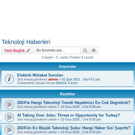
Teknoloji Haberleri
Ara
Gelişmiş arama
Yeni Başlık
3 başlık •
1
. sayfa (Toplam
1
sayfa)
Duyurular
Elektrik Mülakat Soruları
Son mesaj gönderen
admin
«
02 Şub 2021 , Sal 4:51 pm
Gönderilme zamanı forum
Elektrik Forum
Başlıklar
2024'te Hangi Teknoloji Trendi Hayatimizi En Cok Degistirdi?
Son mesaj gönderen
admin
«
10 Oca 2026 , Cmt 8:08 pm
AI Taking Over Jobs: Threat or Opportunity for Turkey?
Son mesaj gönderen
admin
«
10 Oca 2026 , Cmt 8:05 pm
2024'ün En Büyük Teknoloji Şoku: Hangi Haber Sizi Şaşırttı?
Son mesaj gönderen
admin
«
10 Oca 2026 , Cmt 6:45 pm