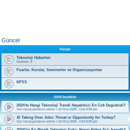
Güncel
Forum
Teknoloji Haberleri
Başlıklar:
3
Fuarlar, Kurslar, Seminerler ve Organizasyonlar
KPSS
Aktif başlıklar
2024'te Hangi Teknoloji Trendi Hayatimizi En Cok Degistirdi?
Son mesaj gönderen
admin
«
10 Oca 2026 , Cmt 8:08 pm
AI Taking Over Jobs: Threat or Opportunity for Turkey?
Son mesaj gönderen
admin
«
10 Oca 2026 , Cmt 8:05 pm
2024'ün En Büyük Teknoloji Şoku: Hangi Haber Sizi Şaşırttı?