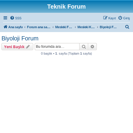
Teknik Forum
SSS
Kayıt
Giriş
A
Ana sayfa
Forum ana sayfa
Mesleki Forumlar
Mesleki Konular
Biyoloji Forum
r
Biyoloji Forum
a
Ara
Gelişmiş arama
Yeni Başlık
0 başlık •
1
. sayfa (Toplam
1
sayfa)